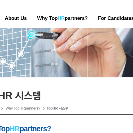
About Us
Why Top
HR
partners?
For Candidate
pHR 시스템
Why TopHRpartners?
TopHR 시스템
Top
HR
partners?