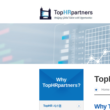
To
Why
TopHRpartners?
Home
Why 
TopHR 시스템