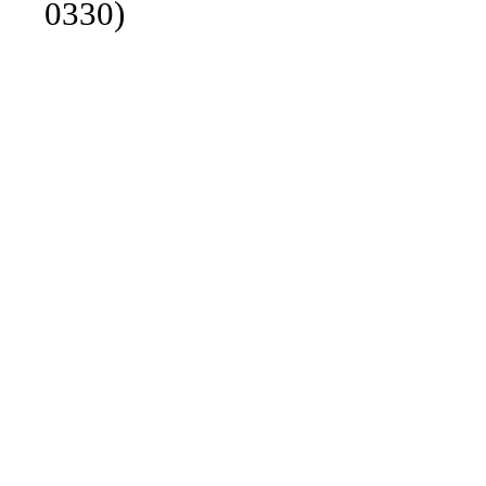
0330)